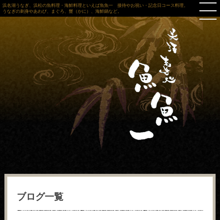
浜名湖うなぎ、浜松の魚料理・海鮮料理といえば魚魚一 接待やお祝い・記念日コース料理。
うなぎの刺身やあわび、まぐろ、蟹（かに）、海鮮鍋など。
ブログ一覧