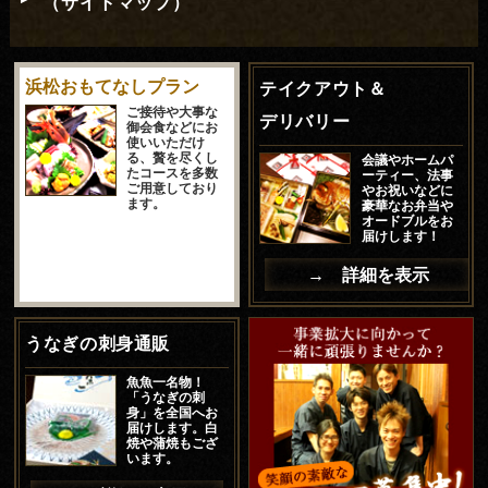
（サイトマップ）
浜松おもてなしプラン
テイクアウト＆
ご接待や大事な
デリバリー
御会食などにお
使いいただけ
る、贅を尽くし
会議やホームパ
たコースを多数
ーティー、法事
ご用意しており
やお祝いなどに
ます。
豪華なお弁当や
オードブルをお
届けします！
→ 詳細を表示
うなぎの刺身通販
魚魚一名物！
「うなぎの刺
身」を全国へお
届けします。白
焼や蒲焼もござ
います。