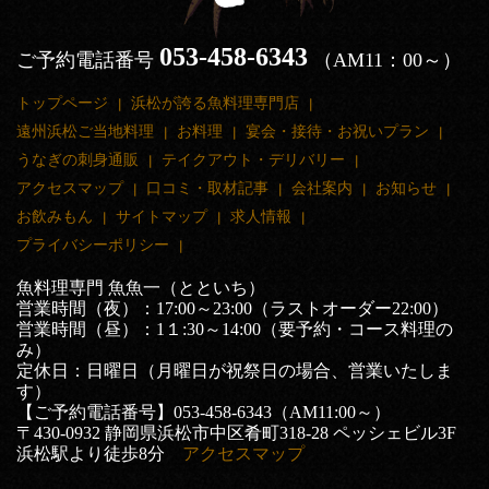
053-458-6343
ご予約電話番号
（AM11：00～）
トップページ
浜松が誇る魚料理専門店
遠州浜松ご当地料理
お料理
宴会・接待・お祝いプラン
うなぎの刺身通販
テイクアウト・デリバリー
アクセスマップ
口コミ・取材記事
会社案内
お知らせ
お飲みもん
サイトマップ
求人情報
プライバシーポリシー
魚料理専門 魚魚一（とといち）
営業時間（夜）：17:00～23:00（ラストオーダー22:00）
営業時間（昼）：1１:30～14:00（要予約・コース料理の
み）
定休日：日曜日（月曜日が祝祭日の場合、営業いたしま
す）
【ご予約電話番号】053-458-6343（AM11:00～）
〒430-0932 静岡県浜松市中区肴町318-28 ペッシェビル3F
浜松駅より徒歩8分
アクセスマップ