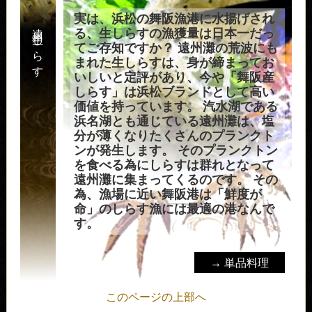
実は、浜松の舞阪漁港に水揚げされ
遠州生しらす
る、生しらすの漁獲量は日本一だっ
てご存知ですか？ 遠州灘の荒波にも
まれた生しらすは、身が締まってお
いしいと定評があり、今や「舞阪産
しらす」は浜松ブランドとして高い
価値を持っています。 汽水湖である
浜名湖とも通じている遠州灘は、塩
分が薄くなりたくさんのプランクト
ンが発生します。 そのプランクトン
を食べる為にしらすは群れとなって
遠州灘に集まってくるのです。 その
為、漁場に近い舞阪港は「鮮度が
命」のしらす漁には最適の港なんで
す。
→ 単品料理
このページの上部へ