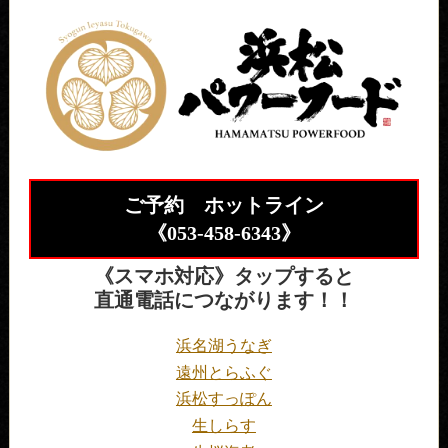
ご予約 ホットライン
《
053-458-6343
》
《スマホ対応》タップすると
直通電話につながります！！
浜名湖うなぎ
遠州とらふぐ
浜松すっぽん
生しらす