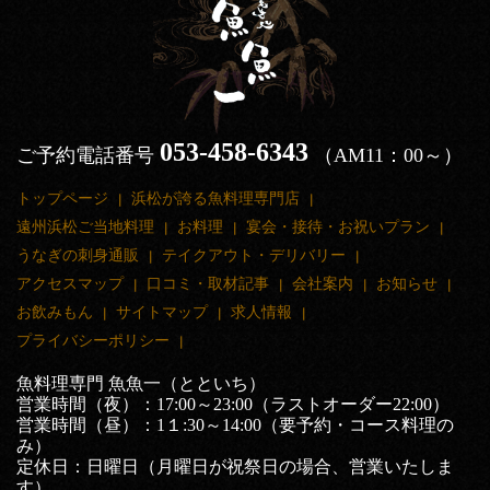
053-458-6343
ご予約電話番号
（AM11：00～）
トップページ
浜松が誇る魚料理専門店
遠州浜松ご当地料理
お料理
宴会・接待・お祝いプラン
うなぎの刺身通販
テイクアウト・デリバリー
アクセスマップ
口コミ・取材記事
会社案内
お知らせ
お飲みもん
サイトマップ
求人情報
プライバシーポリシー
魚料理専門 魚魚一（とといち）
営業時間（夜）：17:00～23:00（ラストオーダー22:00）
営業時間（昼）：1１:30～14:00（要予約・コース料理の
み）
定休日：日曜日（月曜日が祝祭日の場合、営業いたしま
す）