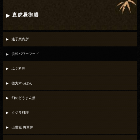
直虎昼御膳
迷子案内所
浜松パワーフード
ふぐ料理
徳丸すっぽん
幻のどうまん蟹
クジラ料理
出世飯 将軍丼