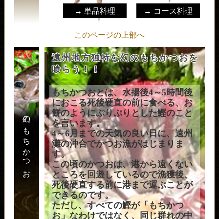
→ 単品料理
→ コース料理
このページの上部へ
遠州地方独特な幻のもちかつおを
喰らう！！
もちかつおとは、水揚後4～5時間後
におこる死後硬直の前に食べる、お
餅のようにぷりぷりとした鰹のこと
幻のもちかつお
を言います。
4～6月までの天気の良い日に、遠州
灘の沖合でかつお漁がはじまりま
す。
この頃のかつおは、港から遠くない
ところを回遊しているので漁獲後、
死後硬直する前に港まで運ぶことが
できるのです。
ただし、すべての鰹が「もちかつ
お」なわけではなく、同じ群れの中