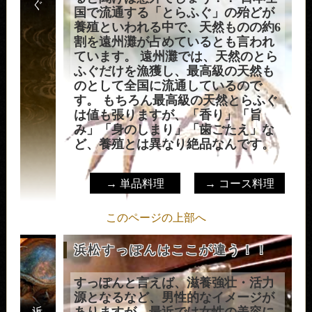
国で流通する「とらふぐ」の殆どが
養殖といわれる中で、天然ものの約6
割を遠州灘が占めているとも言われ
ています。 遠州灘では、天然のとら
ふぐだけを漁獲し、最高級の天然も
のとして全国に流通しているので
す。 もちろん最高級の天然とらふぐ
は値も張りますが、「香り」「旨
み」「身のしまり」「歯ごたえ」な
ど、養殖とは異なり絶品なんです。
→ 単品料理
→ コース料理
このページの上部へ
浜松すっぽんはここが違う！！
すっぽんと言えば、滋養強壮・活力
源となるなど、男性的なイメージが