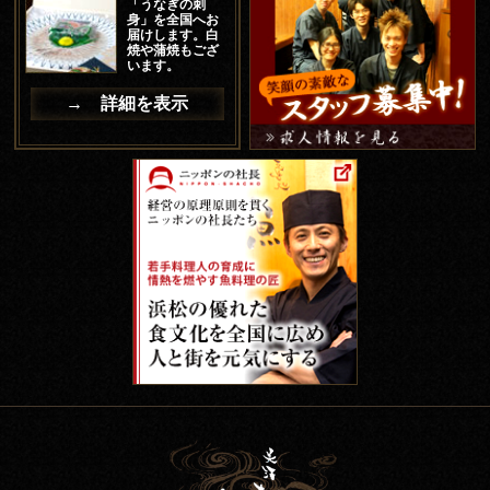
「うなぎの刺
身」を全国へお
届けします。白
焼や蒲焼もござ
います。
→ 詳細を表示