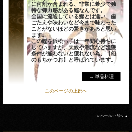
に何割か含まれる、非常に希少で独
特な弾力感がある鰹なんです。
全国に流通している鰹とは違い、歯
ごたえや味わいなど今まで味わった
ことがないほどの驚きがあると思い
ます。
この鰹を浜松っ子は一年間心待ちに
していますが、天候や潮流など漁獲
条件が揃わないと獲れない為、【幻
のもちかつお】と呼ばれています。
→ 単品料理
このページの上部へ
このページの上部へ