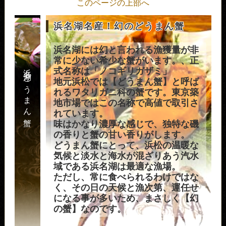
このページの上部へ
浜名湖名産！幻のどうまん蟹
浜名湖には幻と言われる漁獲量が非
常に少ない希少な蟹がいます。、正
浜名湖どうまん蟹
式名称は「ノコギリガザミ」
地元浜松では【どうまん蟹】と呼ば
れるワタリガニ科の蟹です。東京築
地市場ではこの名称で高値で取引さ
れています。
味はかなり濃厚な感じで、独特な磯
の香りと蟹の甘い香りがします。
どうまん蟹にとって、浜松の温暖な
気候と淡水と海水が混ざりあう汽水
域である浜名湖は最適な漁場。
ただし、常に食べられるわけではな
く、その日の天候と漁次第、運任せ
になる事が多いため、まさしく【幻
の蟹】なのです。