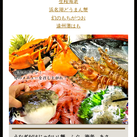
生桜海老
浜名湖どうまん蟹
幻のもちがつお
遠州灘はも
うなぎだけじゃない! 蟹、ふぐ、海老、あさ