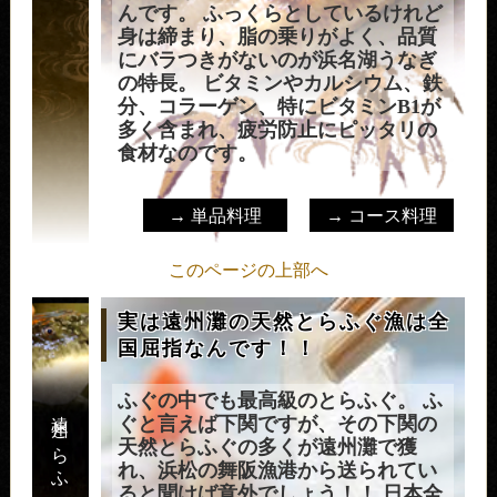
んです。 ふっくらとしているけれど
身は締まり、脂の乗りがよく、品質
にバラつきがないのが浜名湖うなぎ
の特長。 ビタミンやカルシウム、鉄
分、コラーゲン、特にビタミンB1が
多く含まれ、疲労防止にピッタリの
食材なのです。
→ 単品料理
→ コース料理
このページの上部へ
実は遠州灘の天然とらふぐ漁は全
国屈指なんです！！
ふぐの中でも最高級のとらふぐ。 ふ
遠州とらふぐ
ぐと言えば下関ですが、その下関の
天然とらふぐの多くが遠州灘で獲
れ、浜松の舞阪漁港から送られてい
ると聞けば意外でしょう！！ 日本全