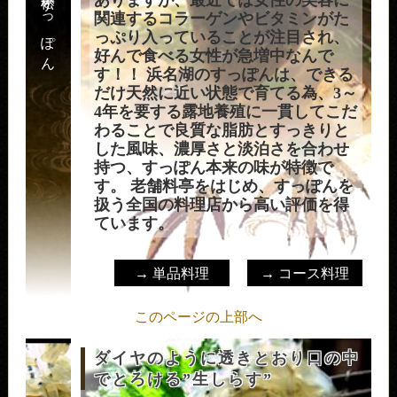
浜松すっぽん
ありますが、最近では女性の美容に
関連するコラーゲンやビタミンがた
っぷり入っていることが注目され、
好んで食べる女性が急増中なんで
す！！ 浜名湖のすっぽんは、できる
だけ天然に近い状態で育てる為、3～
4年を要する露地養殖に一貫してこだ
わることで良質な脂肪とすっきりと
した風味、濃厚さと淡泊さを合わせ
持つ、すっぽん本来の味が特徴で
す。 老舗料亭をはじめ、すっぽんを
扱う全国の料理店から高い評価を得
ています。
→ 単品料理
→ コース料理
このページの上部へ
ダイヤのように透きとおり口の中
でとろける”生しらす”