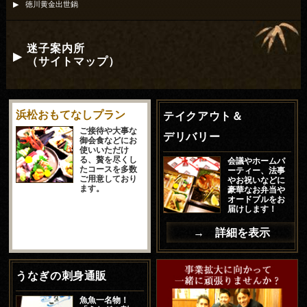
徳川黄金出世鍋
迷子案内所
（サイトマップ）
浜松おもてなしプラン
テイクアウト＆
ご接待や大事な
デリバリー
御会食などにお
使いいただけ
る、贅を尽くし
会議やホームパ
たコースを多数
ーティー、法事
ご用意しており
やお祝いなどに
ます。
豪華なお弁当や
オードブルをお
届けします！
→ 詳細を表示
うなぎの刺身通販
魚魚一名物！