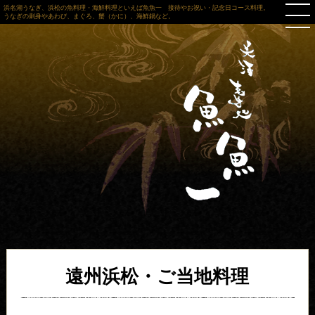
浜名湖うなぎ、浜松の魚料理・海鮮料理といえば魚魚一 接待やお祝い・記念日コース料理。
うなぎの刺身やあわび、まぐろ、蟹（かに）、海鮮鍋など。
遠州浜松・ご当地料理