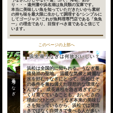
り・・・遠州灘や浜名湖は魚貝類の宝庫です。
本当に美味しい魚を知っていただきたいから素材
の持ち味を最大限に生かして調理する“シンプルに
してゴージャス”これが魚料理専門店である「魚魚
一」の理念であり、目指すべき道であると信じて
います。
このページの上部へ
浜名湖うなぎは何故おいしい？
浜松は全国的に知られる、うなぎ養
殖発祥の聖地。 温暖な気候と綺麗な
浜名湖うなぎ
水を好むうなぎにとって、浜松はそ
の条件を兼ね備えた理想的な環境な
んです。 成長過程を急ぎ過ぎずじっ
くり育てていることも、おいしさの
理由のひとつ。 うなぎ本来の美味し
さを知っているから、浜松では蒲焼
きではなく白焼きで食べる人が多い