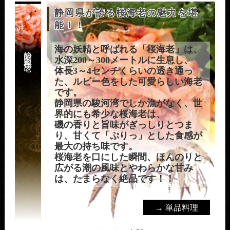
静岡県が誇る桜海老の魅力を堪
能！！
海の妖精と呼ばれる「桜海老」は、
静岡名産桜海老
水深200～300メートルに生息し、
体長3～4センチくらいの透き通っ
た、ルビー色をした可愛らしい海老
です。
静岡県の駿河湾でしか漁がなく、世
界的にも希少な桜海老は、
磯の香りと旨味がぎっしりとつま
り、甘くて「ぷりっ」とした食感が
最大の持ち味です。
桜海老を口にした瞬間、ほんのりと
広がる潮の風味とやわらかな甘み
は、たまらなく絶品です！！
→ 単品料理