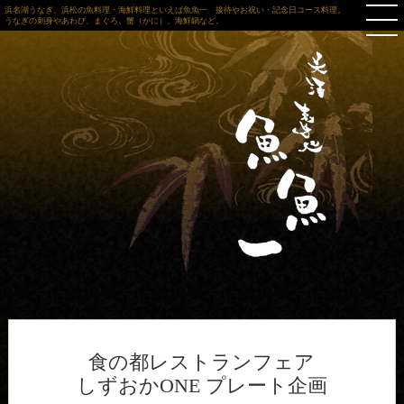
浜名湖うなぎ、浜松の魚料理・海鮮料理といえば魚魚一 接待やお祝い・記念日コース料理。
うなぎの刺身やあわび、まぐろ、蟹（かに）、海鮮鍋など。
食の都レストランフェア
しずおかONE プレート企画