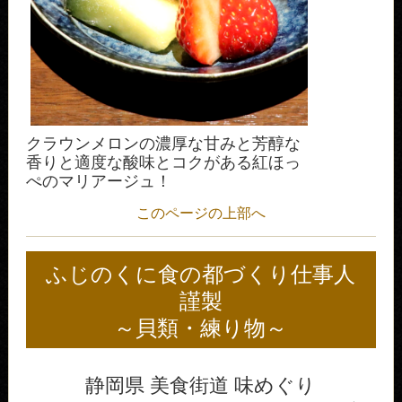
クラウンメロンの濃厚な甘みと芳醇な
香りと適度な酸味とコクがある紅ほっ
ぺのマリアージュ！
このページの上部へ
ふじのくに食の都づくり仕事人
謹製
～貝類・練り物～
静岡県 美食街道 味めぐり