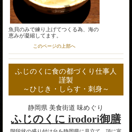
魚貝のみで練り上げてつくる為、海の
恵みが凝縮してます。
このページの上部へ
ふじのくに食の都づくり仕事人
謹製
～ひじき・しらす・刺身～
静岡県 美食街道 味めぐり
ふじのくに irodori御膳
階段状の盛り付け台を静岡県に見立て、頂に富