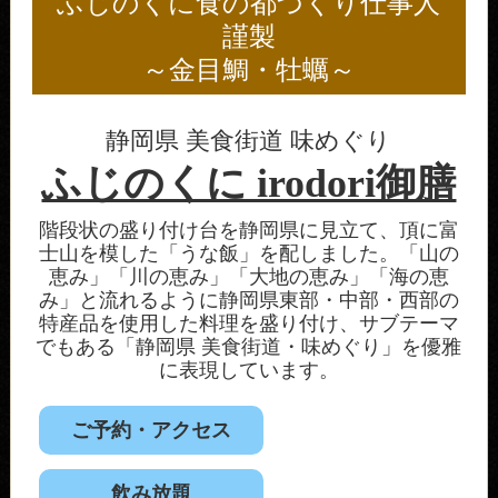
ふじのくに食の都づくり仕事人
謹製
～金目鯛・牡蠣～
静岡県 美食街道 味めぐり
ふじのくに irodori御膳
階段状の盛り付け台を静岡県に見立て、頂に富
士山を模した「うな飯」を配しました。「山の
恵み」「川の恵み」「大地の恵み」「海の恵
み」と流れるように静岡県東部・中部・西部の
特産品を使用した料理を盛り付け、サブテーマ
でもある「静岡県 美食街道・味めぐり」を優雅
に表現しています。
ご予約・アクセス
飲み放題