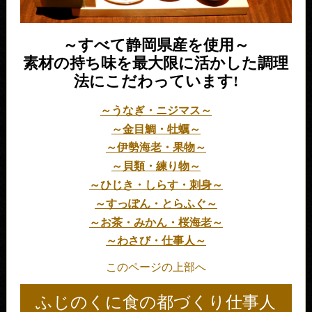
～すべて静岡県産を使用～
素材の持ち味を最大限に活かした調理
法にこだわっています!
～うなぎ・ニジマス～
～金目鯛・牡蠣～
～伊勢海老・果物～
～貝類・練り物～
～ひじき・しらす・刺身～
～すっぽん・とらふぐ～
～お茶・みかん・桜海老～
～わさび・仕事人～
このページの上部へ
ふじのくに食の都づくり仕事人