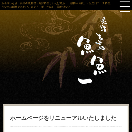
浜名湖うなぎ、浜松の魚料理・海鮮料理といえば魚魚一 接待やお祝い・記念日コース料理。
うなぎの刺身やあわび、まぐろ、蟹（かに）、海鮮鍋など。
ホームページをリニューアルいたしました