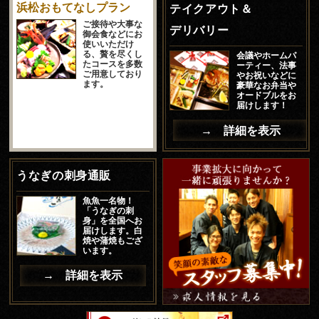
浜松おもてなしプラン
テイクアウト＆
ご接待や大事な
デリバリー
御会食などにお
使いいただけ
る、贅を尽くし
会議やホームパ
たコースを多数
ーティー、法事
ご用意しており
やお祝いなどに
ます。
豪華なお弁当や
オードブルをお
届けします！
→ 詳細を表示
うなぎの刺身通販
魚魚一名物！
「うなぎの刺
身」を全国へお
届けします。白
焼や蒲焼もござ
います。
→ 詳細を表示