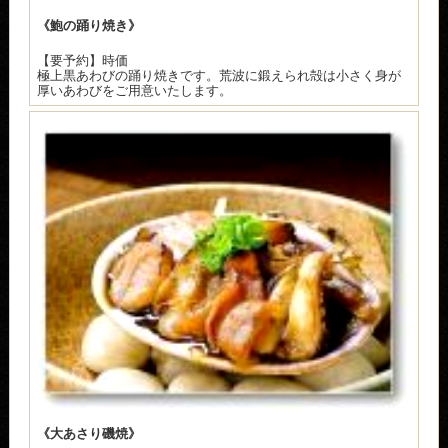
《鮑の踊り焼き》
【要予約】時価
極上黒あわびの踊り焼きです。荒波に鍛えられ殻は小さく身が
厚いあわびをご用意いたします。
《大あさり磯焼》