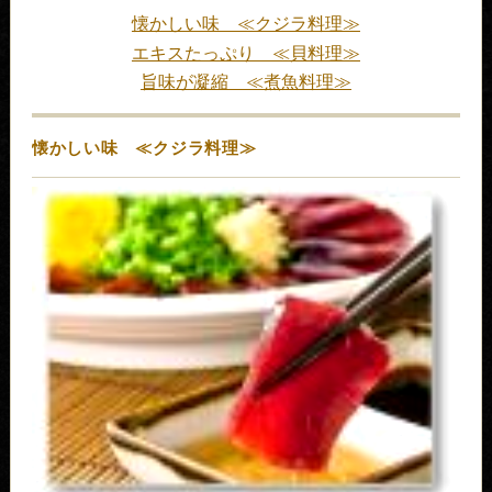
懐かしい味 ≪クジラ料理≫
エキスたっぷり ≪貝料理≫
旨味が凝縮 ≪煮魚料理≫
懐かしい味 ≪クジラ料理≫