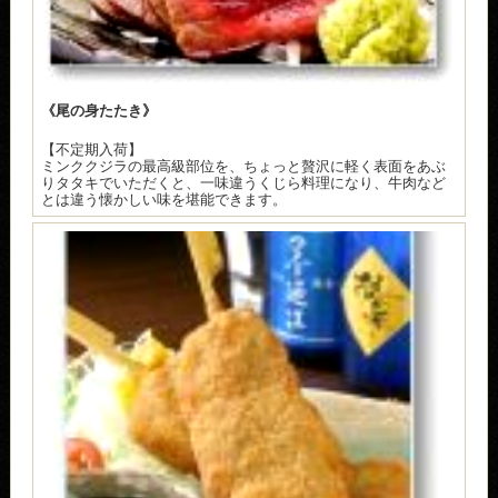
《尾の身たたき》
【不定期入荷】
ミンククジラの最高級部位を、ちょっと贅沢に軽く表面をあぶ
りタタキでいただくと、一味違うくじら料理になり、牛肉など
とは違う懐かしい味を堪能できます。