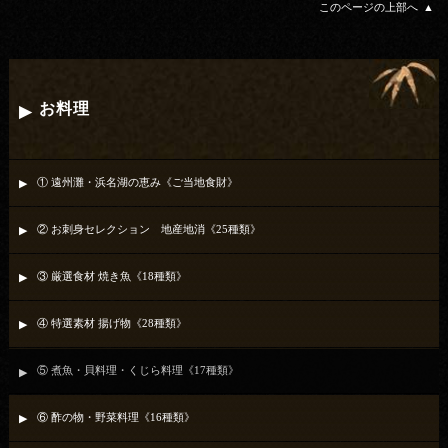
このページの上部へ
お料理
① 遠州灘・浜名湖の恵み《ご当地食財》
② お刺身セレクション 地産地消《25種類》
③ 厳選食材 焼き魚《18種類》
④ 特選素材 揚げ物《28種類》
⑤ 煮魚・貝料理・くじら料理《17種類》
⑥ 酢の物・野菜料理《16種類》