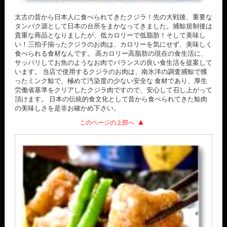
太古の昔から日本人に食べられてきたクジラ！先の大戦後、重要な
タンパク源として日本の台所をまかなってきました。捕鯨規制後は
貴重な商品となりましたが、低カロリーで低脂肪！そして美味し
い！三拍子揃ったクジラのお肉は、カロリーを気にせず、美味しく
食べられる食材なんです。 高カロリー高脂肪の現在の食生活に、
サッパリしてお魚のようなお肉でバランスの良い食生活を提案して
います。 当店で使用するクジラのお肉は、南氷洋の調査捕鯨で獲
ったミンク鯨で、極めて汚染度の少ない安全な 食材であり、厚生
労働省基準をクリアしたクジラ肉ですので、安心して召し上がって
頂けます。 日本の伝統的食文化として昔から食べられてきた鯨肉
の美味しさを是非お確かめ下さい。
このページの上部へ