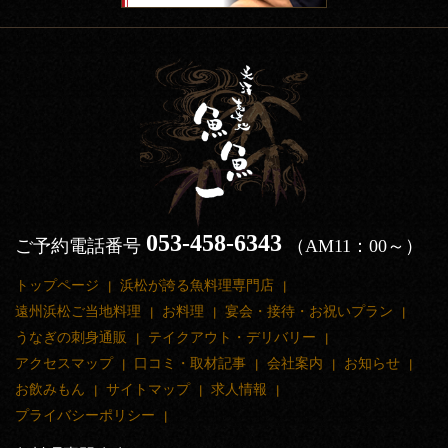
053-458-6343
ご予約電話番号
（AM11：00～）
トップページ
浜松が誇る魚料理専門店
遠州浜松ご当地料理
お料理
宴会・接待・お祝いプラン
うなぎの刺身通販
テイクアウト・デリバリー
アクセスマップ
口コミ・取材記事
会社案内
お知らせ
お飲みもん
サイトマップ
求人情報
プライバシーポリシー