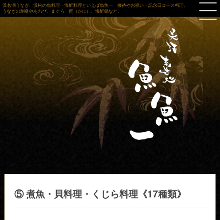
浜名湖うなぎ、浜松の魚料理・海鮮料理といえば魚魚一 接待やお祝い・記念日コース料理。
うなぎの刺身やあわび、まぐろ、蟹（かに）、海鮮鍋など。
⑤ 煮魚・貝料理・くじら料理《17種類》