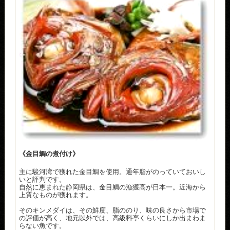
《金目鯛の煮付け》
主に駿河湾で獲れた金目鯛を使用。通年脂がのっていておいし
いと評判です。
自然に恵まれた静岡県は、金目鯛の漁獲高が日本一。近海から
上質なものが獲れます。
そのキンメダイは、その鮮度、脂ののり、味の良さから市場で
の評価が高く、地元以外では、高級料亭くらいにしか出まわま
らない魚です。