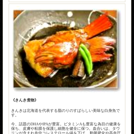
《きんき煮物》
きんきは北海道を代表する脂のりのすばらしい美味な白身魚で
す。
今、話題のDHAやIPAが豊富。ビタミンAも豊富な為目の健康を
保ち、皮膚や粘膜を保護し細胞を健全に保つ。血合いは、タウ
リンが含まれ血中コレステロール値を下げ、 動脈硬化や高血圧