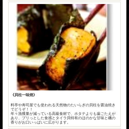
《貝柱一味焼》
料亭や寿司屋でも使われる天然物のたいらぎの貝柱を醤油焼き
でどうぞ！！
年々漁獲量が減っている高級食材で、ホタテよりも歯ごたえが
あり、プリっとした食感とタイラ貝特有のほのかな甘味と磯の
香りがお口いっぱいに広がります。