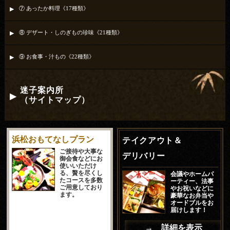
⑦ あったか料理《17種類》
⑧ デザート・しのぎもの珍味《21種類》
⑨ お食事・汁もの《22種類》
迷子案内所
（サイトマップ）
浜松おもてなしプラン
テイクアウト＆
ご接待や大事な
デリバリー
御会食などにお
使いいただけ
る、贅を尽くし
会議やホームパ
たコースを多数
ーティー、法事
ご用意しており
やお祝いなどに
ます。
豪華なお弁当や
オードブルをお
届けします！
→ 詳細を表示