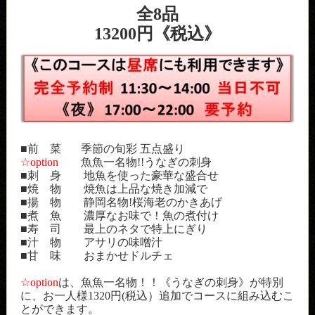
全8品
13200円《税込》
■前 菜 季節の旬彩 五点盛り
☆option
魚魚一名物!!うなぎの刺身
■刺 身 地魚を使った豪華な盛合せ
■焼 物 焼魚は上品な焼き加減で
■揚 物 静岡名物!桜海老のかきあげ
■煮 魚 濃厚なお味で！魚の煮付け
■寿 司 最上のネタで特上にぎり
■汁 物 アサリの味噌汁
■甘 味 おまかせドルチェ
☆option
は、魚魚一名物！！《うなぎの刺身》が特別
に、お一人様1320円(税込）追加でコースに組み込むこ
とができます。