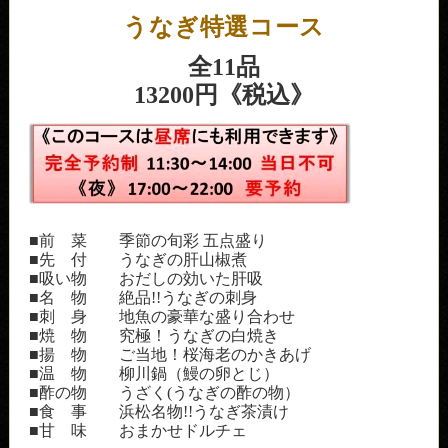
うなぎ特選コース
全11品
13200円《税込》
■前 菜 季節の旬彩 五点盛り
■先 付 うなぎの肝山椒煮
■吸い物 おだしの効いた肝吸
■名 物 絶品!!うなぎの刺身
■刺 身 地魚の豪華な盛り合わせ
■焼 物 究極！うなぎの白焼き
■揚 物 ご当地！桜海老のかきあげ
■温 物 柳川鍋（鰻の卵とじ）
■酢の物 うざく(うなぎの酢の物）
■食 事 浜松名物!!うなぎ茶漬け
■甘 味 おまかせドルチェ