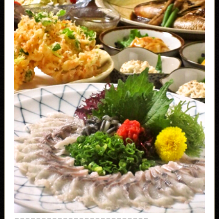
＿＿＿＿＿＿＿＿＿＿＿＿＿＿＿＿＿＿＿＿＿＿＿＿＿