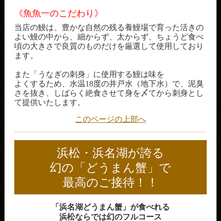
《魚魚一のこだわり》
当店の鰻は、豊かな自然の残る養鰻場で育った活きの
よい鰻の中から、細からず、太からず、ちょうど食べ
頃の大きさで良質のものだけを厳選して使用しており
ます。
また「うなぎの刺身」に使用する鰻は味を
よくするため、水温18度の井戸水（地下水）で、泥臭
さを抜き、しばらく絶食させて身を〆てから刺身とし
て提供いたします。
このページの上部へ
浜松・浜名湖が誇る
幻の「どうまん蟹」で
最高のご接待！！
「浜名湖どうまん蟹」が食べれる
浜松ならでは幻のフルコース