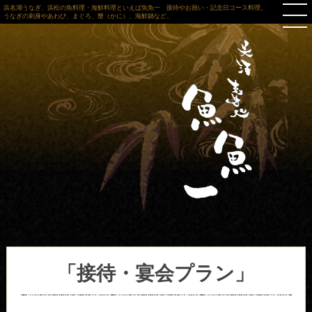
浜名湖うなぎ、浜松の魚料理・海鮮料理といえば魚魚一 接待やお祝い・記念日コース料理。
うなぎの刺身やあわび、まぐろ、蟹（かに）、海鮮鍋など。
「接待・宴会プラン」