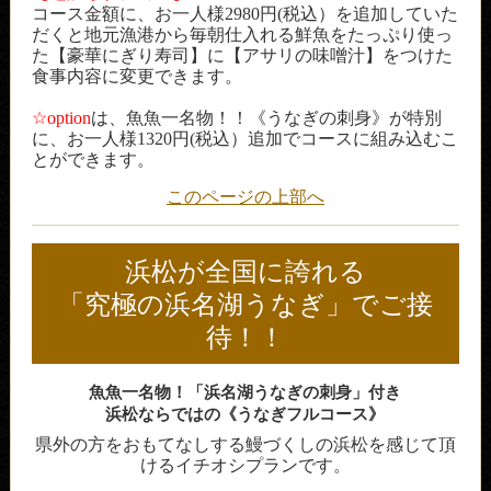
コース金額に、お一人様2980円(税込）を追加していた
だくと地元漁港から毎朝仕入れる鮮魚をたっぷり使っ
た【豪華にぎり寿司】に【アサリの味噌汁】をつけた
食事内容に変更できます。
☆option
は、魚魚一名物！！《うなぎの刺身》が特別
に、お一人様1320円(税込）追加でコースに組み込むこ
とができます。
このページの上部へ
浜松が全国に誇れる
「究極の浜名湖うなぎ」でご接
待！！
魚魚一名物！「浜名湖うなぎの刺身」付き
浜松ならではの《うなぎフルコース》
県外の方をおもてなしする鰻づくしの浜松を感じて頂
けるイチオシプランです。