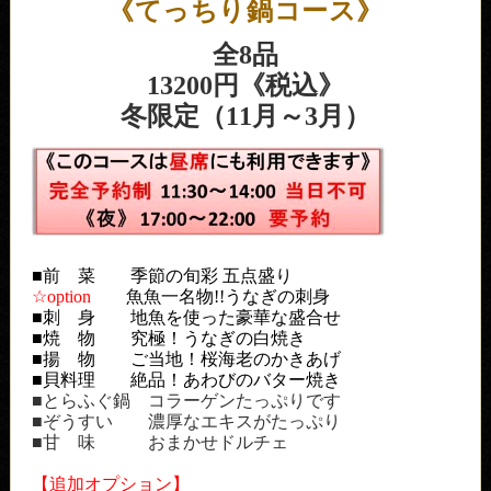
《てっちり鍋コース》
全8品
13200円《税込》
冬限定（11月～3月）
■前 菜 季節の旬彩 五点盛り
☆option
魚魚一名物!!うなぎの刺身
■刺 身 地魚を使った豪華な盛合せ
■焼 物 究極！うなぎの白焼き
■揚 物 ご当地！桜海老のかきあげ
■貝料理 絶品！あわびのバター焼き
■とらふぐ鍋 コラーゲンたっぷりです
■ぞうすい 濃厚なエキスがたっぷり
■甘 味 おまかせドルチェ
【追加オプション】