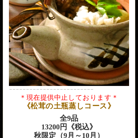
＿＿＿＿＿＿＿＿＿＿＿＿＿＿＿＿＿＿＿＿＿＿＿＿＿
＊現在提供中止しております＊
《松茸の土瓶蒸しコース》
全9品
13200円《税込》
秋限定（9月～10月）