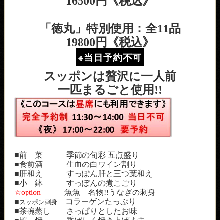
16500円《税込》
「徳丸」特別使用：全11品
19800円《税込》
※当日予約不可
スッポンは贅沢に一人前
一匹まるごと使用!!
■前 菜 季節の旬彩 五点盛り
■食前酒 生血の白ワイン割り
■肝和え すっぽん肝と三つ葉和え
■小 鉢 すっぽんの煮こごり
☆option
魚魚一名物!!うなぎの刺身
■
コラーゲンたっぷり
スッポン刺身
■茶碗蒸し さっぱりとしたお味