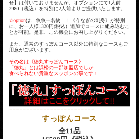
せ】は付いておりませんが、オプションにて1人前
2980（税込）を特別に2人前よりご提供いたします。
☆option
は、魚魚一名物！！《うなぎの刺身》が特別
に、お一人様1320円(税込）追加でコースに組み込むこ
とが可能。是非、この機会にお召し上がりください。
また、通常のすっぽんコース以外に特別なコースもご
用意がございます。
その名は《徳丸すっぽんコース》
「徳丸」とは浜松の一部加盟店でしか
食べられない貴重なスッポンの事です！
＿＿＿＿＿＿＿＿＿＿＿＿＿＿＿＿＿＿＿＿＿＿＿＿＿
すっぽんコース
全11品