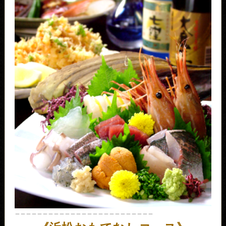
＿＿＿＿＿＿＿＿＿＿＿＿＿＿＿＿＿＿＿＿＿＿＿＿＿