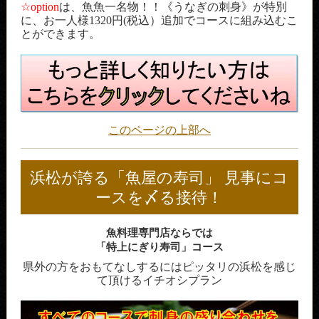
☆option
は、魚魚一名物！！《うなぎの刺身》が特別
に、お一人様1320円(税込）追加でコースに組み込むこ
とができます。
このページの上部へ
浜松が誇る「魚屋の寿司」 見事にコ
ースを〆る接待！
魚料理専門店ならでは
「特上にぎり寿司」コース
県外の方をおもてなしするにはピッタリの浜松を感じ
て頂けるイチオシプラン