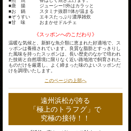
■照 焼 香ばしく焼き上げます。
■唐 揚 ジューシー!!外はカラッと
■お 鍋 スタミナ抜群!!体が温まる
■ぞうすい エキスたっぷり濃厚雑炊
■甘 味 おまかせドルチェ
《スッポンへのこだわり》
温暖な気候と、新鮮な魚介類に恵まれた好適地で、ス
ッポンは養殖されています。良質な脂肪とすっきりし
た風味を持ったスッポンは、長い歴史のなかで培われ
た技術と自然環境に限りなく近い路地池で飼育された
ものだけを厳選し、よく締まった味のよいスッポンだ
けを調理いたします。
このページの上部へ
遠州浜松が誇る
「極上のトラフグ」で
究極の接待！！