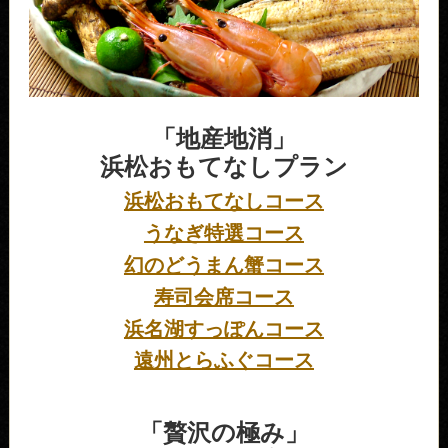
「地産地消」
浜松おもてなしプラン
浜松おもてなしコース
うなぎ特選コース
幻のどうまん蟹コース
寿司会席コース
浜名湖すっぽんコース
遠州とらふぐコース
「贅沢の極み」