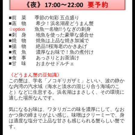
■前 菜 季節の旬彩 五点盛り
■蒸 物 希少！浜名湖産どうまん蟹
☆option
魚魚一名物!!うなぎの刺身
■刺 身 地魚を使った豪華な盛合せ
■焼 物 焼魚は上品な焼き加減で
■揚 物 絶品!!桜海老のかきあげ
■煮 魚 濃厚なお味で！魚の煮付け
■食 事 あっさりとお茶漬け
■甘 味 おまかせドルチェ
《どうまん蟹の豆知識》
この蟹は、学名「ノコギリガザミ」といい、波の静か
な内湾の汽水域（海水と淡水の混じり合う海域のこ
と）などに生息する。浜名湖はまさしく、その環境に
適した場所なんです。
気になるお味は、ワタリガニの味を濃厚にして、なお
かつ身の締まりがよい感じ。味噌はクリーミーで、身
は適度な塩分で上品な甘さも感じられる蟹らしい蟹で
す。