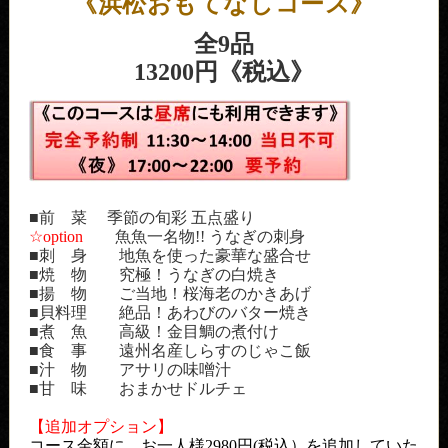
《浜松おもてなしコース》
全9品
13200円《税込》
■前 菜 季節の旬彩 五点盛り
☆option
魚魚一名物!! うなぎの刺身
■刺 身 地魚を使った豪華な盛合せ
■焼 物 究極！うなぎの白焼き
■揚 物 ご当地！桜海老のかきあげ
■貝料理 絶品！あわびのバター焼き
■煮 魚 高級！金目鯛の煮付け
■食 事 遠州名産しらすのじゃこ飯
■汁 物 アサリの味噌汁
■甘 味 おまかせドルチェ
【追加オプション】
コース金額に、お一人様2980円(税込）を追加していた