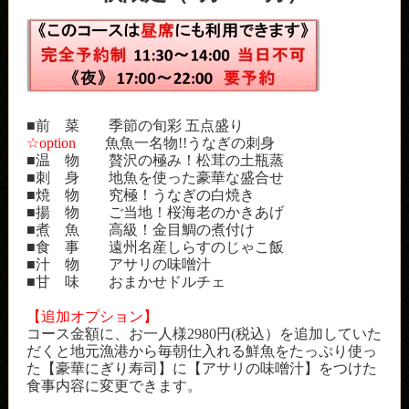
■前 菜 季節の旬彩 五点盛り
☆option
魚魚一名物!!うなぎの刺身
■温 物 贅沢の極み！松茸の土瓶蒸
■刺 身 地魚を使った豪華な盛合せ
■焼 物 究極！うなぎの白焼き
■揚 物 ご当地！桜海老のかきあげ
■煮 魚 高級！金目鯛の煮付け
■食 事 遠州名産しらすのじゃこ飯
■汁 物 アサリの味噌汁
■甘 味 おまかせドルチェ
【追加オプション】
コース金額に、お一人様2980円(税込）を追加していた
だくと地元漁港から毎朝仕入れる鮮魚をたっぷり使っ
た【豪華にぎり寿司】に【アサリの味噌汁】をつけた
食事内容に変更できます。