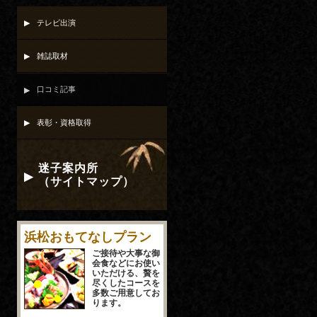
テレビ出演
雑誌取材
口コミ記事
表彰・資格取得
迷子案内所
（サイトマップ）
浜松おもてなしプラン
ご接待や大事な御
会食などにお使い
いただける、贅を
尽くしたコースを
多数ご用意してお
ります。