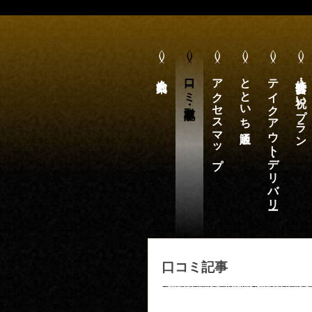
会社案内
口コミ・取材記事
アクセスマップ
とといち通販
テイクアウト・デリバリー
接待・宴会・お祝いプラン
口コミ記事