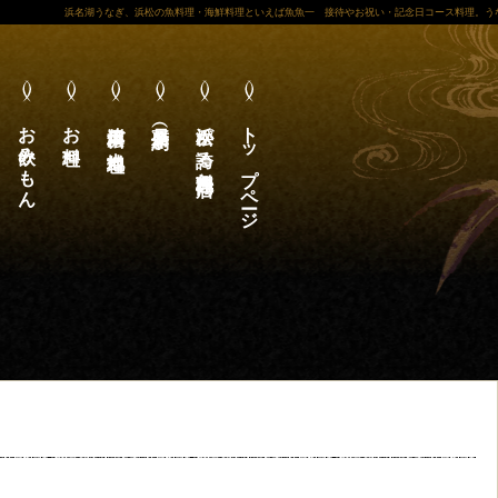
浜名湖うなぎ、浜松の魚料理・海鮮料理といえば魚魚一 接待やお祝い・記念日コース料理。う
お飲みもん
お料理
遠州浜松ご当地料理
昼席（要予約）
浜松が誇る魚料理専門店
トップページ