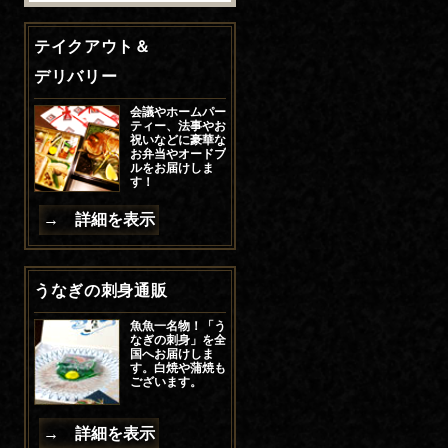
テイクアウト＆
デリバリー
会議やホームパー
ティー、法事やお
祝いなどに豪華な
お弁当やオードブ
ルをお届けしま
す！
→ 詳細を表示
うなぎの刺身通販
魚魚一名物！「う
なぎの刺身」を全
国へお届けしま
す。白焼や蒲焼も
ございます。
→ 詳細を表示